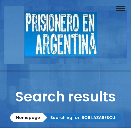
Buscador
Documentos
Prisionero
Opinión
Actuación
Prensa
Search results
Reportajes
Columnistas
Homepage
Searching for: BOB LAZARESCU
Contacto