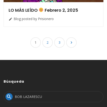
LO MÁS LEÍDO
Febrero 2, 2025
Blog posted by Prisionero

Posts
1
2
3

navigation
Búsqueda
