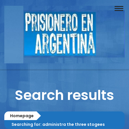
Buscador
Documentos
Prisionero
Opinión
Actuación
Prensa
Search results
Reportajes
Columnistas
Homepage
Contacto
Searching for: administra the three stogees