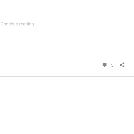
MEGA
…
Continue reading
CAUSA
ZONA
5,
EL
EPICENTRO
DEL
Comment
15
ODIO
INFINITO