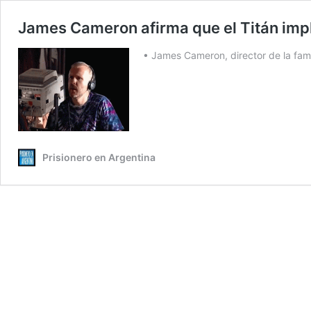
James Cameron afirma que el Titán impl
• James Cameron, director de la famo
Prisionero en Argentina