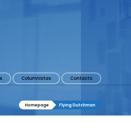
s
Columnistas
Contacto
Homepage
Flying Dutchman