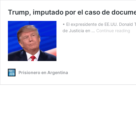
Trump, imputado por el caso de docume
• El expresidente de EE.UU. Donald
Tr
de Justicia en …
Continue reading
im
po
el
ca
de
do
Prisionero en Argentina
cla