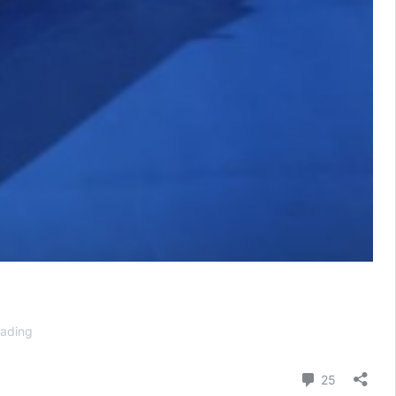
1964:
eading
Debuta
el
Comment
25
Ford