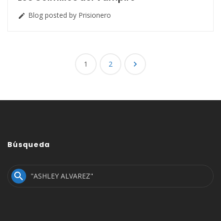
Blog posted by Prisionero

Posts
1
2

navigation
Búsqueda
