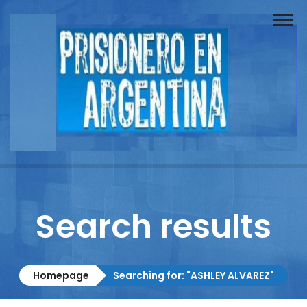
Buscador
Documentos
Prisionero
Opinión
Actuación
Prensa
Search results
Reportajes
Columnistas
Homepage
Searching for: "ASHLEY ALVAREZ"
Contacto