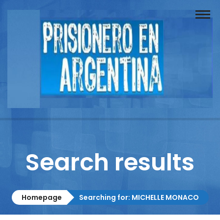
Buscador
Documentos
Prisionero
Opinión
Actuación
Prensa
Search results
Reportajes
Columnistas
Homepage
Searching for: MICHELLE MONACO
Contacto