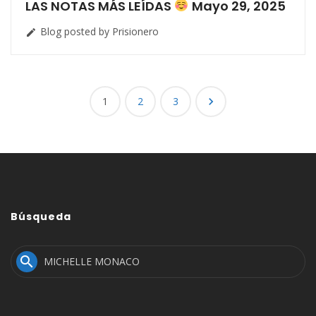
LAS NOTAS MÁS LEÍDAS
Mayo 29, 2025
Blog posted by Prisionero

Posts
1
2
3

navigation
Búsqueda
