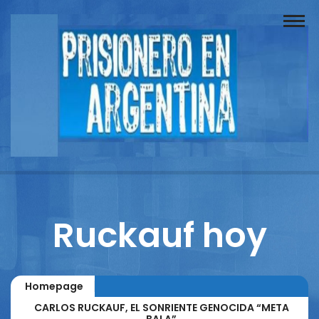
Buscador
Documentos
Prisionero
Opinión
Actuación
Prensa
Ruckauf hoy
Reportajes
Columnistas
Homepage
Contacto
CARLOS RUCKAUF, EL SONRIENTE GENOCIDA “META