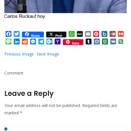
Facebook
Twitter
WhatsApp
AOL
Email
Pinterest
Box.net
Diary.
Gm
Share
Post
Mail
Message
LinkedIn
Reddit
Messenger
Telegram
Outlook.com
Yahoo
Tumblr
Mail.Ru
Douban
VK
Save
Mail
Previous Image
Next Image
Comment
Leave a Reply
Your email address will not be published.
Required fields are
marked
*