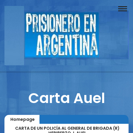
Buscador
Documentos
Prisionero
Opinión
Actuación
Prensa
Carta Auel
Reportajes
Columnistas
Homepage
Contacto
CARTA DE UN POLICÍA AL GENERAL DE BRIGADA (R)