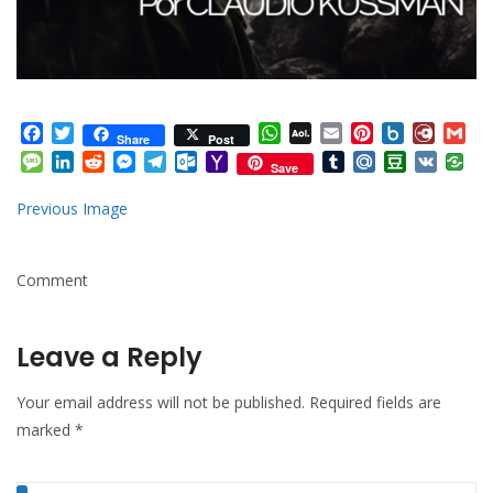
Facebook
Twitter
WhatsApp
AOL
Email
Pinterest
Box.net
Diary.
Gm
Share
Post
Mail
Message
LinkedIn
Reddit
Messenger
Telegram
Outlook.com
Yahoo
Tumblr
Mail.Ru
Douban
VK
Save
Mail
Previous Image
Comment
Leave a Reply
Your email address will not be published.
Required fields are
marked
*