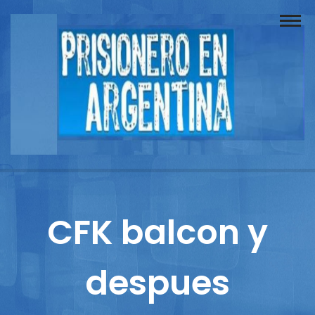
Buscador
Documentos
Prisionero
Opinión
Actuación
Prensa
CFK balcon y
Reportajes
despues
Columnistas
Contacto