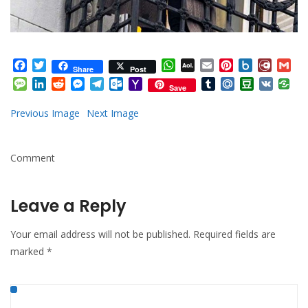
Facebook
Twitter
WhatsApp
AOL
Email
Pinterest
Box.net
Diary.
Gm
Share
Post
Mail
Message
LinkedIn
Reddit
Messenger
Telegram
Outlook.com
Yahoo
Tumblr
Mail.Ru
Douban
VK
Save
Mail
Previous Image
Next Image
Comment
Leave a Reply
Your email address will not be published.
Required fields are
marked
*