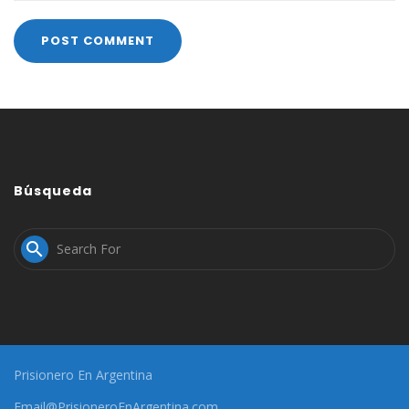
Búsqueda

Prisionero En Argentina
Email@PrisioneroEnArgentina.com