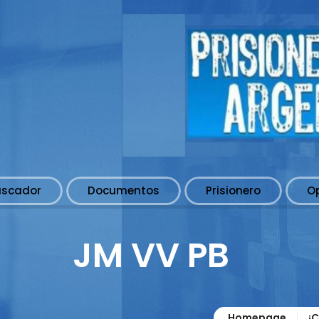
uscador
Documentos
Prisionero
O
JM VV PB
Homepage
¡