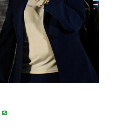
uban
VK