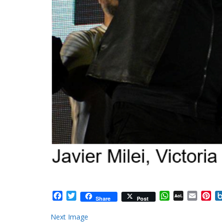
Facebook
Twitter
WhatsApp
AOL
Email
Pi
Share
Post
Mail
Next Image