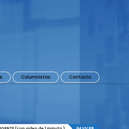
s
Columnistas
Contacto
GENTE (con video de 1 minuto )
JM VV PB