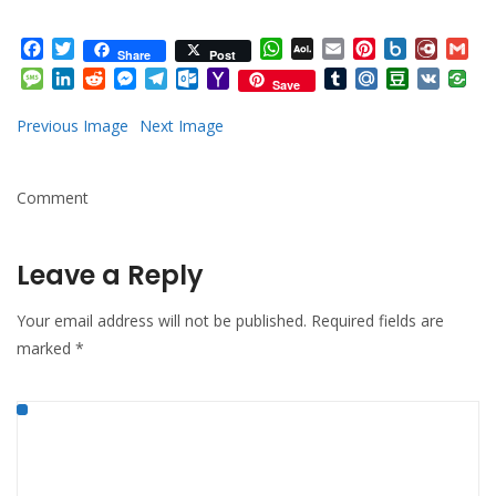
Facebook
Twitter
WhatsApp
AOL
Email
Pinterest
Box.net
Diary.
Gm
Share
Post
Mail
Message
LinkedIn
Reddit
Messenger
Telegram
Outlook.com
Yahoo
Tumblr
Mail.Ru
Douban
VK
Save
Mail
Previous Image
Next Image
Comment
Leave a Reply
Your email address will not be published.
Required fields are
marked
*