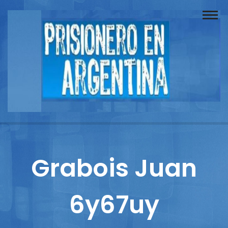
Buscador
Documentos
Prisionero
Opinión
Actuación
Prensa
Grabois Juan
Reportajes
6y67uy
Columnistas
Contacto