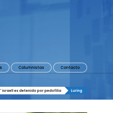
s
Columnistas
Contacto
 israelí es detenido por pedofilia
Luring