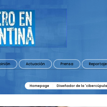
pinión
Actuación
Prensa
Reportaje
Homepage
Diseñador de la 'cibercúpula'