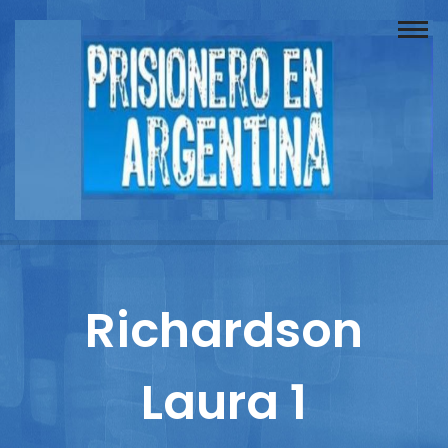
Buscador
Documentos
Prisionero
Opinión
Actuación
Prensa
Richardson
Reportajes
Laura 1
Columnistas
Contacto