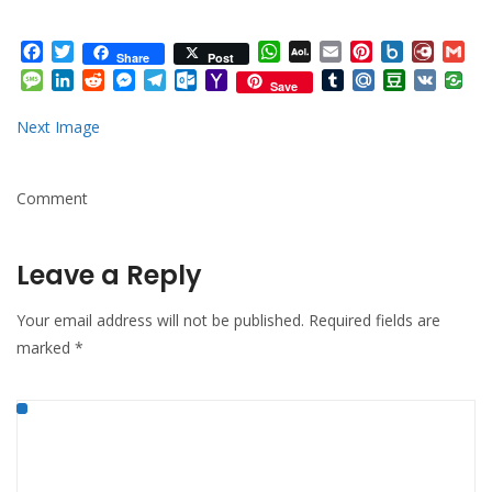
Facebook
Twitter
WhatsApp
AOL
Email
Pinterest
Box.net
Diary.
Gm
Share
Post
Mail
Message
LinkedIn
Reddit
Messenger
Telegram
Outlook.com
Yahoo
Tumblr
Mail.Ru
Douban
VK
Save
Mail
Next Image
Comment
Leave a Reply
Your email address will not be published.
Required fields are
marked
*