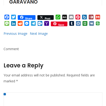
Facebook
Twitter
WhatsApp
AOL
Email
Pinterest
Box.net
Diary.
Gm
Share
Post
Mail
Message
LinkedIn
Reddit
Messenger
Telegram
Outlook.com
Yahoo
Tumblr
Mail.Ru
Douban
VK
Save
Mail
Previous Image
Next Image
Comment
Leave a Reply
Your email address will not be published.
Required fields are
marked
*