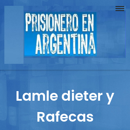
Buscador
Documentos
Prisionero
Opinión
Actuación
Prensa
Lamle dieter y
Reportajes
Rafecas
Columnistas
Contacto