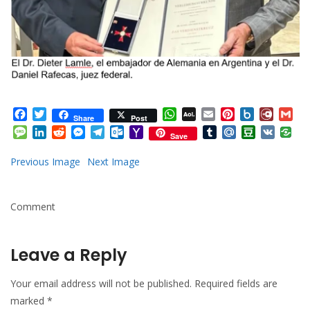
Facebook
Twitter
WhatsApp
AOL
Email
Pinterest
Box.net
Diary.
Gm
Share
Post
Mail
Message
LinkedIn
Reddit
Messenger
Telegram
Outlook.com
Yahoo
Tumblr
Mail.Ru
Douban
VK
Save
Mail
Previous Image
Next Image
Comment
Leave a Reply
Your email address will not be published.
Required fields are
marked
*