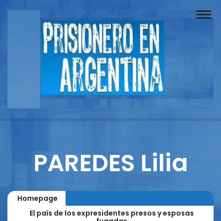
Buscador
Documentos
Prisionero
Opinión
Actuación
Prensa
PAREDES Lilia
Reportajes
Columnistas
Homepage
Contacto
El país de los expresidentes presos y esposas