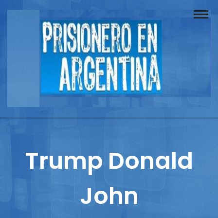
Buscador
Documentos
Prisionero
Opinión
Actuación
Prensa
Trump Donald
Reportajes
John
Columnistas
Contacto