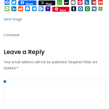
Facebook
Twitter
WhatsApp
AOL
Email
Pinterest
Box.net
Diary.
Gm
Share
Post
Mail
Message
LinkedIn
Reddit
Messenger
Telegram
Outlook.com
Yahoo
Tumblr
Mail.Ru
Douban
VK
Save
Mail
Next Image
Comment
Leave a Reply
Your email address will not be published.
Required fields are
marked
*