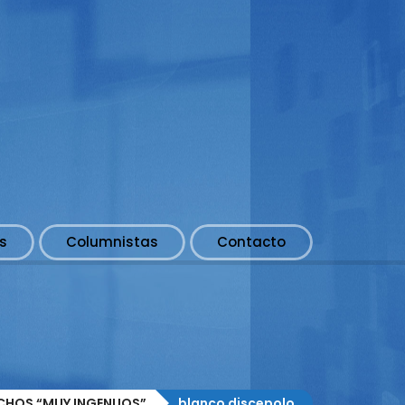
s
Columnistas
Contacto
CHOS “MUY INGENUOS”
blanco discepolo