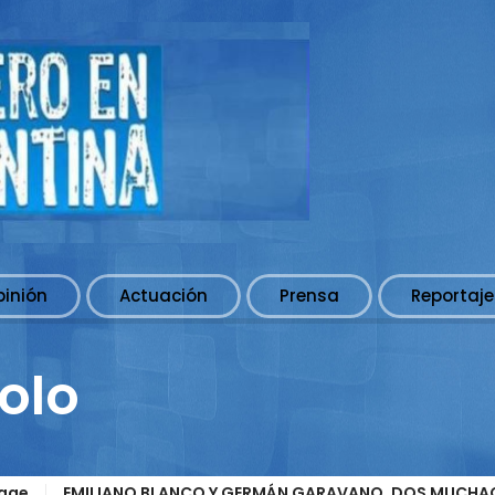
pinión
Actuación
Prensa
Reportaje
olo
age
EMILIANO BLANCO Y GERMÁN GARAVANO, DOS MUCHA