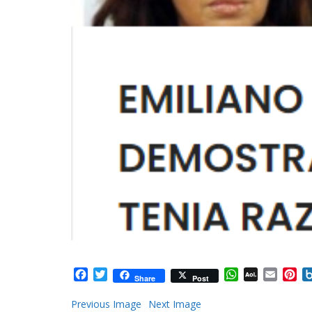
Facebook
Twitter
WhatsApp
AOL
Email
Pi
Share
Post
Mail
Previous Image
Next Image