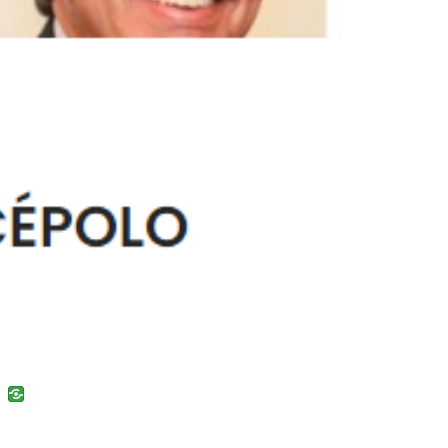
uban
VK