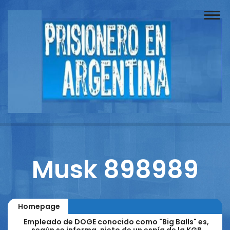
Buscador
Documentos
Prisionero
Opinión
Actuación
Prensa
Musk 898989
Reportajes
Columnistas
Homepage
Contacto
Empleado de DOGE conocido como "Big Balls" es,