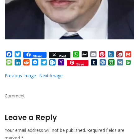
Facebook
Twitter
WhatsApp
AOL
Email
Pinterest
Box.net
Diary.
Gm
Share
Post
Mail
Message
LinkedIn
Reddit
Messenger
Telegram
Outlook.com
Yahoo
Tumblr
Mail.Ru
Douban
VK
Save
Mail
Previous Image
Next Image
Comment
Leave a Reply
Your email address will not be published.
Required fields are
marked
*