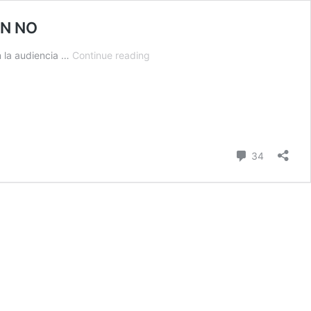
EN NO
EN
n la audiencia …
Continue reading
LOS
JUICIOS
DE
LESA
LOS
QUERELLANTES
Comment
34
DECIDEN
QUIEN
ES
VICTIMA
Y
QUIEN
NO