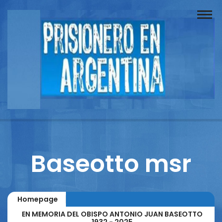
Buscador
Documentos
Prisionero
Opinión
Actuación
Prensa
Baseotto msr
Reportajes
Columnistas
Homepage
Contacto
EN MEMORIA DEL OBISPO ANTONIO JUAN BASEOTTO