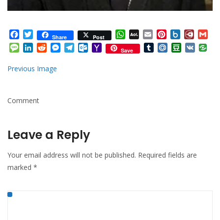
Facebook
Twitter
WhatsApp
AOL
Email
Pinterest
Box.net
Diary.
Gm
Share
Post
Mail
Message
LinkedIn
Reddit
Messenger
Telegram
Outlook.com
Yahoo
Tumblr
Mail.Ru
Douban
VK
Save
Mail
Previous Image
Comment
Leave a Reply
Your email address will not be published.
Required fields are
marked
*