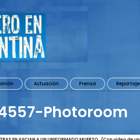
pinión
Actuación
Prensa
Reportaje
74557-Photoroom
ENTRAS ENJUICIAN A UN UNIFORMADO MUERTO. (Con video de un