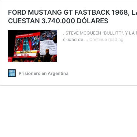
FORD MUSTANG GT FASTBACK 1968, 
CUESTAN 3.740.000 DÓLARES
. STEVE MCQUEEN “BULLITT”, Y LA MAG
FORD
ciudad de …
Continue reading
MUST
GT
FASTB
1968,
LA
Prisionero en Argentina
NOSTA
Y
LA
LEYEN
CONT
Y
CUES
3.740
DÓLA