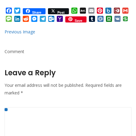
Facebook
Twitter
WhatsApp
AOL
Email
Pinterest
Box.net
Diary.
Gm
Share
Post
Mail
Message
LinkedIn
Reddit
Messenger
Telegram
Outlook.com
Yahoo
Tumblr
Mail.Ru
Douban
VK
Save
Mail
Previous Image
Comment
Leave a Reply
Your email address will not be published.
Required fields are
marked
*