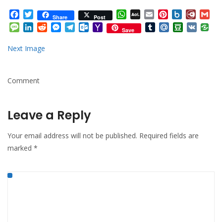
Facebook
Twitter
WhatsApp
AOL
Email
Pinterest
Box.net
Diary.
Gm
Share
Post
Mail
Message
LinkedIn
Reddit
Messenger
Telegram
Outlook.com
Yahoo
Tumblr
Mail.Ru
Douban
VK
Save
Mail
Next Image
Comment
Leave a Reply
Your email address will not be published.
Required fields are
marked
*