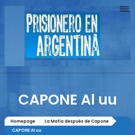
Buscador
Documentos
Prisionero
Opinión
Actuación
Prensa
CAPONE Al uu
Reportajes
Columnistas
Homepage
La Mafia después de Capone
Contacto
CAPONE Al uu