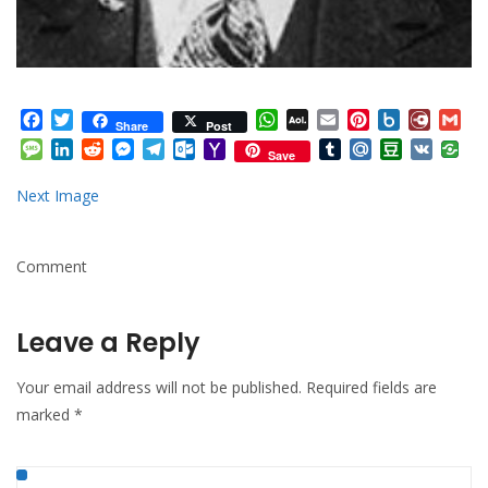
Facebook
Twitter
WhatsApp
AOL
Email
Pinterest
Box.net
Diary.
Gm
Share
Post
Mail
Message
LinkedIn
Reddit
Messenger
Telegram
Outlook.com
Yahoo
Tumblr
Mail.Ru
Douban
VK
Save
Mail
Next Image
Comment
Leave a Reply
Your email address will not be published.
Required fields are
marked
*