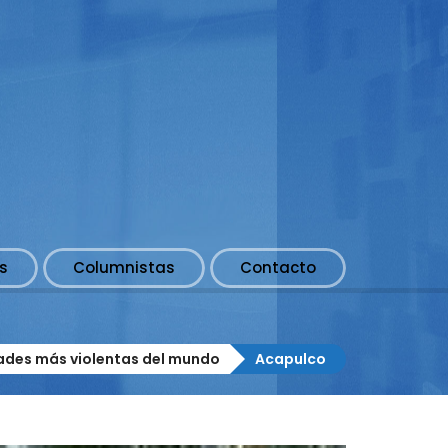
s
Columnistas
Contacto
ades más violentas del mundo
Acapulco