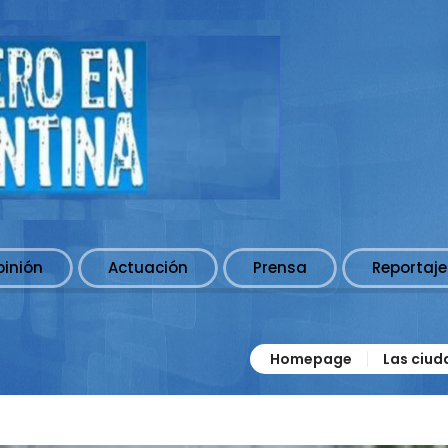
pinión
Actuación
Prensa
Reportaje
Homepage
Las ciud