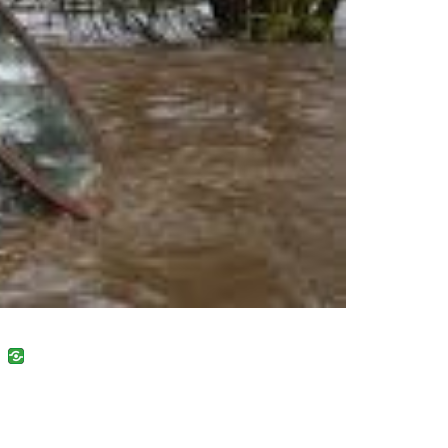
uban
VK