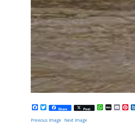
Facebook
Twitter
WhatsApp
AOL
Email
Pi
Share
Post
Mail
Previous Image
Next Image