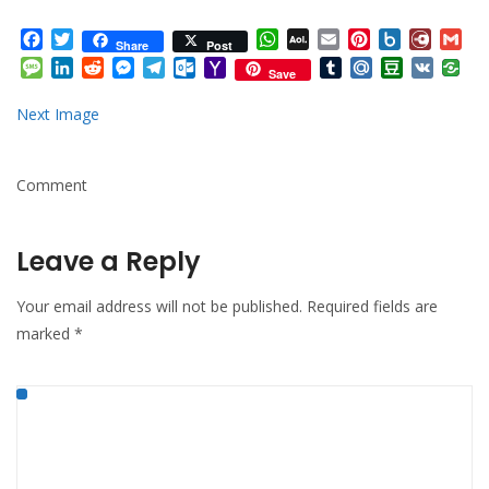
Facebook
Twitter
WhatsApp
AOL
Email
Pinterest
Box.net
Diary.
Gm
Share
Post
Mail
Message
LinkedIn
Reddit
Messenger
Telegram
Outlook.com
Yahoo
Tumblr
Mail.Ru
Douban
VK
Save
Mail
Next Image
Comment
Leave a Reply
Your email address will not be published.
Required fields are
marked
*