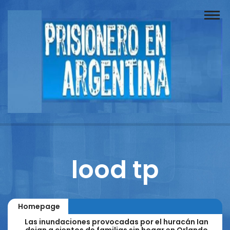
Buscador
Documentos
Prisionero
Opinión
Actuación
Prensa
lood tp
Reportajes
Columnistas
Homepage
Contacto
Las inundaciones provocadas por el huracán Ian