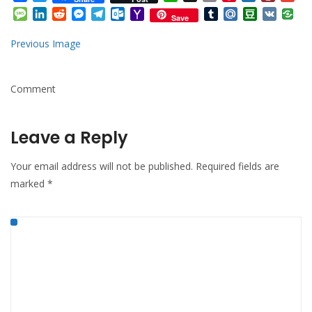
Mail
Message
LinkedIn
Reddit
Messenger
Telegram
Outlook.com
Yahoo
Tumblr
Mail.Ru
Douban
VK
Save
Mail
Previous Image
Comment
Leave a Reply
Your email address will not be published.
Required fields are
marked
*