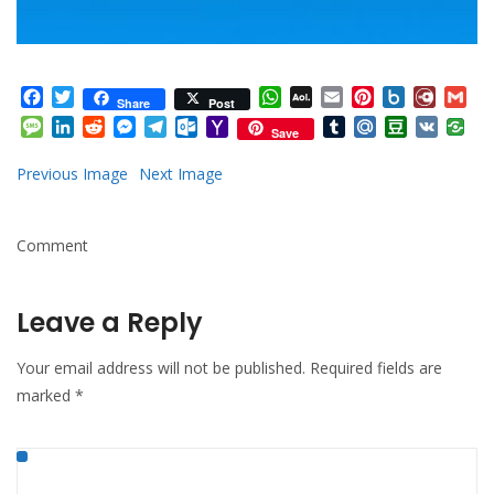
Facebook
Twitter
WhatsApp
AOL
Email
Pinterest
Box.net
Diary.
Gm
Share
Post
Mail
Message
LinkedIn
Reddit
Messenger
Telegram
Outlook.com
Yahoo
Tumblr
Mail.Ru
Douban
VK
Save
Mail
Previous Image
Next Image
Comment
Leave a Reply
Your email address will not be published.
Required fields are
marked
*