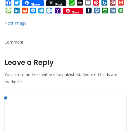
Facebook
Twitter
WhatsApp
AOL
Email
Pinterest
Box.net
Diary.
Gm
Share
Post
Mail
Message
LinkedIn
Reddit
Messenger
Telegram
Outlook.com
Yahoo
Tumblr
Mail.Ru
Douban
VK
Save
Mail
Next Image
Comment
Leave a Reply
Your email address will not be published.
Required fields are
marked
*