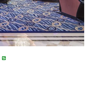
uban
VK