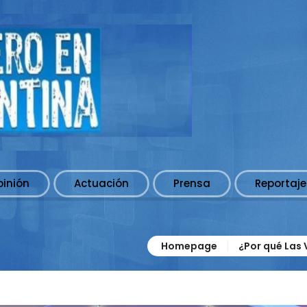
pinión
Actuación
Prensa
Reportaje
Homepage
¿Por qué Las 