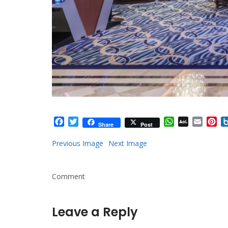
Facebook
Twitter
WhatsApp
AOL
Email
Pi
Share
Post
Mail
Previous Image
Next Image
Comment
Leave a Reply