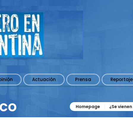
pinión
Actuación
Prensa
Reportaje
co
Homepage
¿Se vienen 