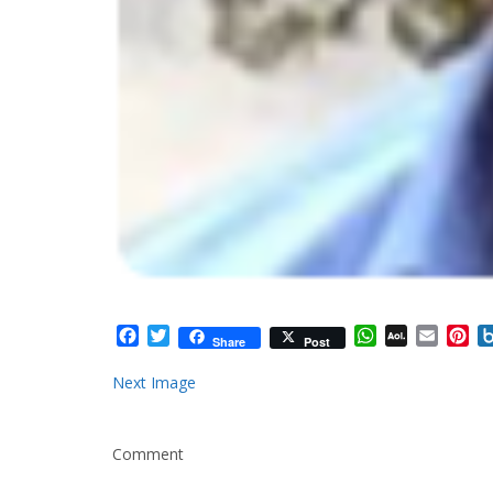
Facebook
Twitter
WhatsApp
AOL
Email
Pi
Share
Post
Mail
Next Image
Comment