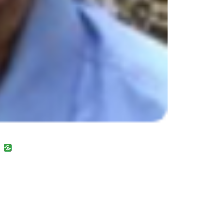
uban
VK