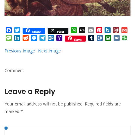
Facebook
Twitter
WhatsApp
AOL
Email
Pinterest
Box.net
Diary.
Gm
Share
Post
Mail
Message
LinkedIn
Reddit
Messenger
Telegram
Outlook.com
Yahoo
Tumblr
Mail.Ru
Douban
VK
Save
Mail
Previous Image
Next Image
Comment
Leave a Reply
Your email address will not be published.
Required fields are
marked
*