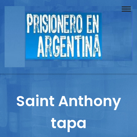
Buscador
Documentos
Prisionero
Opinión
Actuación
Prensa
Saint Anthony
Reportajes
tapa
Columnistas
Contacto