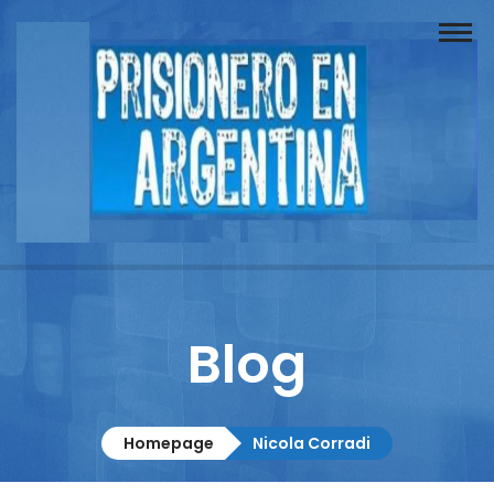
Buscador
Documentos
Prisionero
Opinión
Actuación
Prensa
Blog
Reportajes
Columnistas
Homepage
Nicola Corradi
Contacto