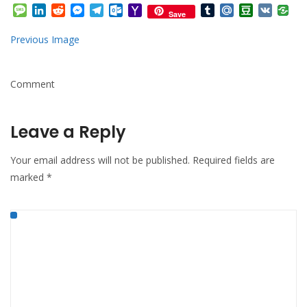
Mail
Message
LinkedIn
Reddit
Messenger
Telegram
Outlook.com
Yahoo
Tumblr
Mail.Ru
Douban
VK
Save
Mail
Previous Image
Comment
Leave a Reply
Your email address will not be published.
Required fields are
marked
*