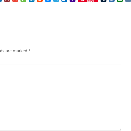
Save
Mail
elds are marked
*