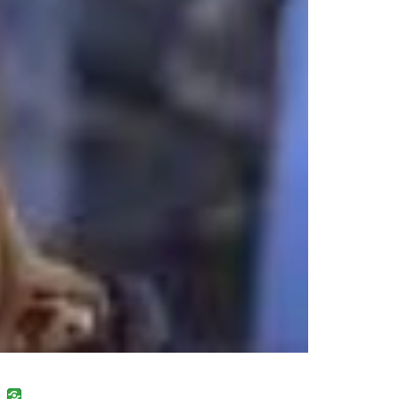
uban
VK