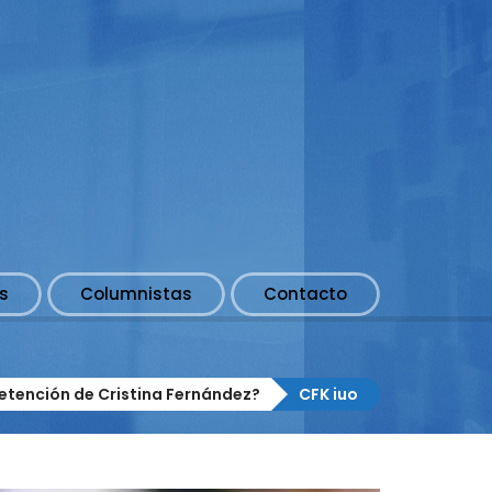
s
Columnistas
Contacto
etención de Cristina Fernández?
CFK iuo