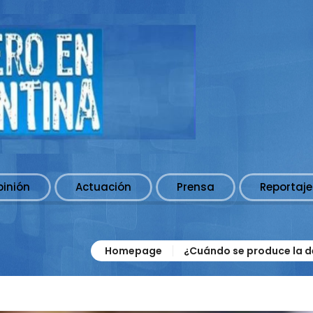
pinión
Actuación
Prensa
Reportaje
Homepage
¿Cuándo se produce la d