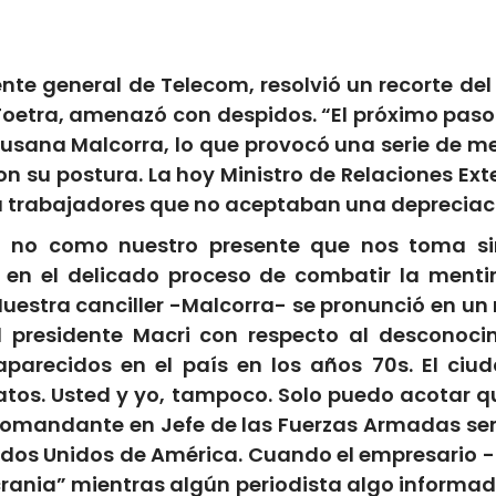
ente general de Telecom, resolvió un recorte de
e Foetra, amenazó con despidos. “El próximo pas
usana Malcorra, lo que provocó una serie de me
n su postura. La hoy Ministro de Relaciones E
 trabajadores que no aceptaban una depreciac
s, no como nuestro presente que nos toma s
en el delicado proceso de combatir la menti
uestra canciller -Malcorra- se pronunció en un
 presidente Macri con respecto al desconoci
parecidos en el país en los años 70s. El ci
atos. Usted y yo, tampoco. Solo puedo acotar qu
Comandante en Jefe de las Fuerzas Armadas seme
dos Unidos de América. Cuando el empresario -
crania” mientras algún periodista algo informa