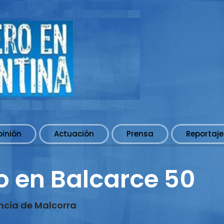
pinión
Actuación
Prensa
Reportaje
lo en Balcarce 50
ncia de Malcorra