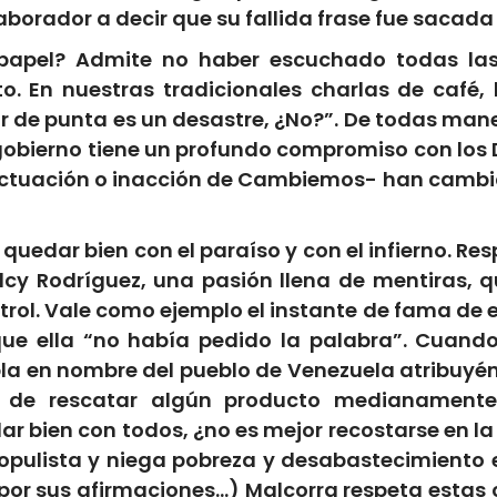
laborador a decir que su fallida frase fue sacada
papel? Admite no haber escuchado todas las
. En nuestras tradicionales charlas de café,
r de punta es un desastre, ¿No?”. De todas maner
l gobierno tiene un profundo compromiso con l
a actuación o inacción de Cambiemos- han cambia
e quedar bien con el paraíso y con el infierno. Re
lcy Rodríguez, una pasión llena de mentiras, q
trol. Vale como ejemplo el instante de fama de 
que ella “no había pedido la palabra”. Cuando 
la en nombre del pueblo de Venezuela atribuyénd
n de rescatar algún producto medianamente
 bien con todos, ¿no es mejor recostarse en la 
opulista y niega pobreza y desabastecimiento en
 por sus afirmaciones…) Malcorra respeta estas 