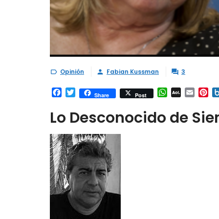
Opinión
Fabian Kussman
3



Facebook
Twitter
WhatsApp
AOL
Email
Pi
Share
Post
Mail
Lo Desconocido de Sie