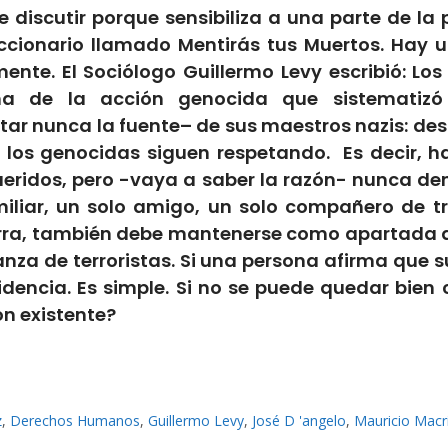
e discutir porque sensibiliza a una parte de la
ccionario llamado Mentirás tus Muertos. Hay 
nte. El Sociólogo Guillermo Levy escribió: Lo
ma de la acción genocida que sistematizó
tar nunca la fuente– de sus maestros nazis: des
 los genocidas siguen respetando. Es decir, h
eridos, pero -vaya a saber la razón- nunca de
iliar, un solo amigo, un solo compañero de t
rra, también debe mantenerse como apartada de
anza de terroristas. Si una persona afirma que
dencia. Es simple. Si no se puede quedar bien 
ón existente?
z
,
Derechos Humanos
,
Guillermo Levy
,
José D 'angelo
,
Mauricio Macr