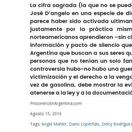
La cifra sagrada (la que no se pued
José D’angelo en una especie de di
parece haber sido activada ultimame
justamente por la práctica mis
norteamericanos aprendieron –sin ci
información y pacto de silencio que
Argentina que buscan a sus seres qu
personas que no tenían un solo fam
controversia hubo-no hubo una gue
victimización y el derecho a la veng
vez de gasolina, debe mostrar la evi
atenerse a la ley y a la documentaci
PrisioneroEnArgentina.com
Agosto 15, 2016
Tags:
Angel Mahler
,
Dario Lopérfido
,
Delcy Rodrígue