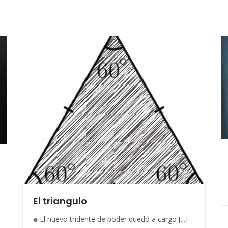
El triangulo
♣ El nuevo tridente de poder quedó a cargo [...]