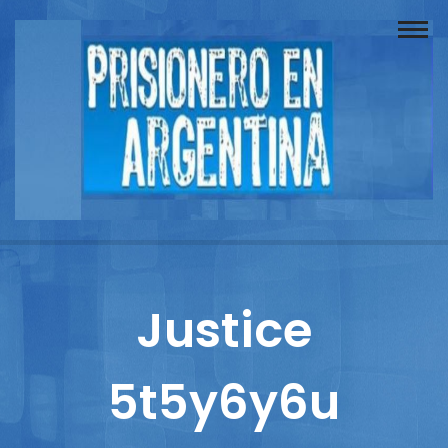
Buscador
Documentos
Prisionero
Opinión
Actuación
Prensa
Justice
Reportajes
5t5y6y6u
Columnistas
Contacto