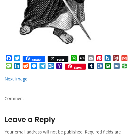
Facebook
Twitter
WhatsApp
AOL
Email
Pinterest
Box.net
Diary.
Gm
Share
Post
Mail
Message
LinkedIn
Reddit
Messenger
Telegram
Outlook.com
Yahoo
Tumblr
Mail.Ru
Douban
VK
Save
Mail
Next Image
Comment
Leave a Reply
Your email address will not be published.
Required fields are