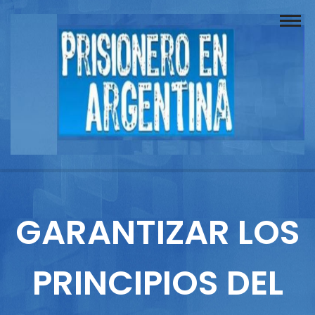
Buscador
Documentos
Prisionero
Opinión
Actuación
Prensa
GARANTIZAR LOS
Reportajes
PRINCIPIOS DEL
Columnistas
Contacto