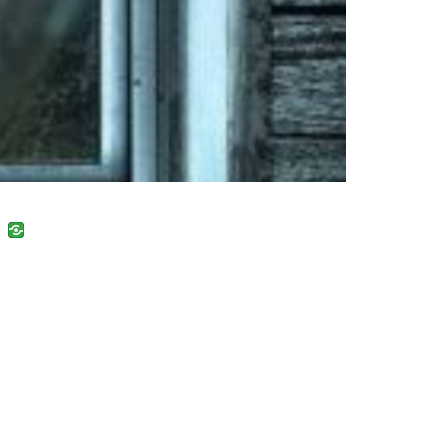
uban
VK