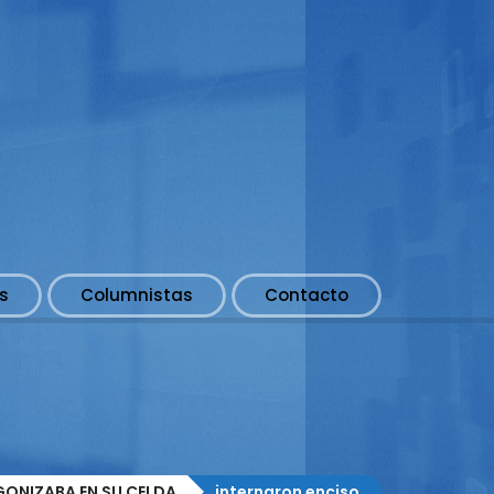
s
Columnistas
Contacto
GONIZABA EN SU CELDA
internaron enciso