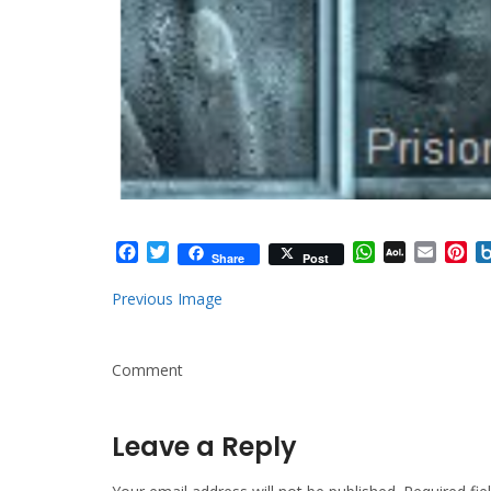
Facebook
Twitter
WhatsApp
AOL
Email
Pi
Share
Post
Mail
Previous Image
Comment
Leave a Reply