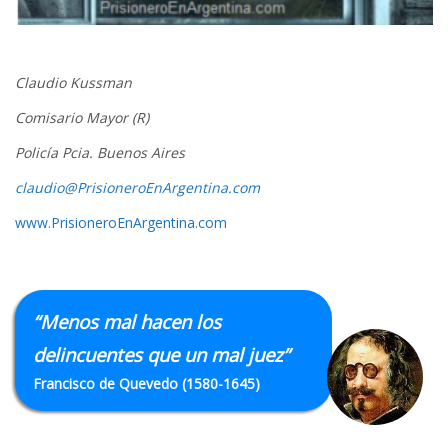
Claudio Kussman
Comisario Mayor (R)
Policía Pcia. Buenos Aires
claudio@PrisioneroEnArgentina.com
www.PrisioneroEnArgentina.com
“Menos mal hacen los
delincuentes que un mal juez”
Francisco de Quevedo (1580-1645)