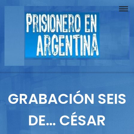
Buscador
Documentos
Prisionero
Opinión
Actuación
Prensa
GRABACIÓN SEIS
Reportajes
DE… CÉSAR
Columnistas
Contacto