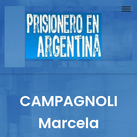
Buscador
Documentos
Prisionero
Opinión
Actuación
Prensa
CAMPAGNOLI
Reportajes
Marcela
Columnistas
Contacto