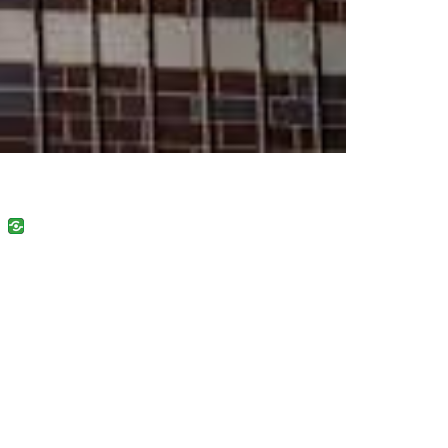
uban
VK