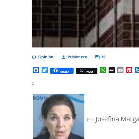
Opinión
Prisionero
12



Facebook
Twitter
WhatsApp
AOL
Email
Pi
Share
Post
Mail
◘