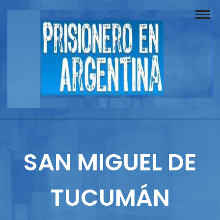
Buscador
Documentos
Prisionero
Opinión
Actuación
Prensa
SAN MIGUEL DE
Reportajes
TUCUMÁN
Columnistas
Contacto